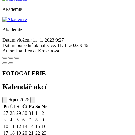
Akademie
Akademie
Datum vložení:
11. 1. 2023 9:27
Datum poslední aktualizace:
11. 1. 2023 9:46
Autor:
Ing. Lenka Krejcarová
FOTOGALERIE
Kalendář akcí
Srpen
2026
Po
Út
St
Čt
Pá
So
Ne
27
28
29
30
31
1
2
3
4
5
6
7
8
9
10
11
12
13
14
15
16
17
18
19
20
21
22
23