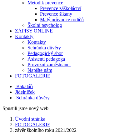
Metodik prevence
Prevence záškoláctví
Prevence šikany
Malý průvodce rodičů
Školní psycholog
ZÁPISY ONLINE
Kontakty
Kontakty
Schránka důvěry
Pedagogický sbor
Asistenti pedagoga
Provozní zaměstnanci
Napište nám
FOTOGALERIE
Bakaláři
Jídelníček
Schránka důvěry
Spustili jsme nový web
Úvodní stránka
FOTOGALERIE
závěr školního roku 2021/2022