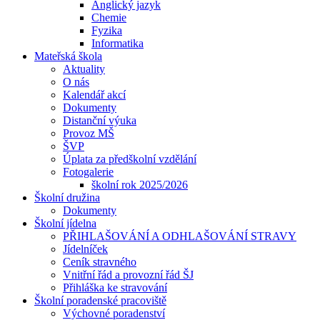
Anglický jazyk
Chemie
Fyzika
Informatika
Mateřská škola
Aktuality
O nás
Kalendář akcí
Dokumenty
Distanční výuka
Provoz MŠ
ŠVP
Úplata za předškolní vzdělání
Fotogalerie
školní rok 2025/2026
Školní družina
Dokumenty
Školní jídelna
PŘIHLAŠOVÁNÍ A ODHLAŠOVÁNÍ STRAVY
Jídelníček
Ceník stravného
Vnitřní řád a provozní řád ŠJ
Přihláška ke stravování
Školní poradenské pracoviště
Výchovné poradenství