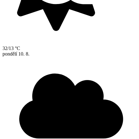
32/13 °C
pondělí
10. 8.