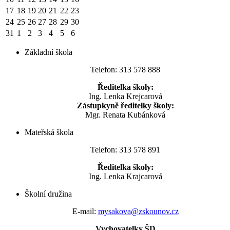
17
18
19
20
21
22
23
24
25
26
27
28
29
30
31
1
2
3
4
5
6
Základní škola
Telefon: 313 578 888
Ředitelka školy:
Ing. Lenka Krejcarová
Zástupkyně ředitelky školy:
Mgr. Renata Kubánková
Mateřská škola
Telefon: 313 578 891
Ředitelka školy:
Ing. Lenka Krajcarová
Školní družina
E-mail:
mysakova@zskounov.cz
Vychovatelky ŠD