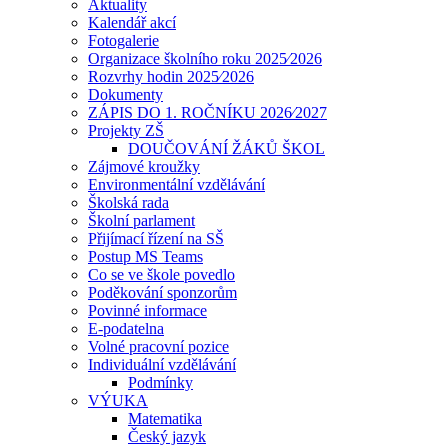
Aktuality
Kalendář akcí
Fotogalerie
Organizace školního roku 2025⁄2026
Rozvrhy hodin 2025⁄2026
Dokumenty
ZÁPIS DO 1. ROČNÍKU 2026⁄2027
Projekty ZŠ
DOUČOVÁNÍ ŽÁKŮ ŠKOL
Zájmové kroužky
Environmentální vzdělávání
Školská rada
Školní parlament
Přijímací řízení na SŠ
Postup MS Teams
Co se ve škole povedlo
Poděkování sponzorům
Povinné informace
E-podatelna
Volné pracovní pozice
Individuální vzdělávání
Podmínky
VÝUKA
Matematika
Český jazyk