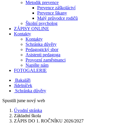
Metodik prevence
Prevence záškoláctví
Prevence šikany
Malý průvodce rodičů
Školní psycholog
ZÁPISY ONLINE
Kontakty
Kontakty
Schránka důvěry
Pedagogický sbor
Asistenti pedagoga
Provozní zaměstnanci
Napište nám
FOTOGALERIE
Bakaláři
Jídelníček
Schránka důvěry
Spustili jsme nový web
Úvodní stránka
Základní škola
ZÁPIS DO 1. ROČNÍKU 2026/2027