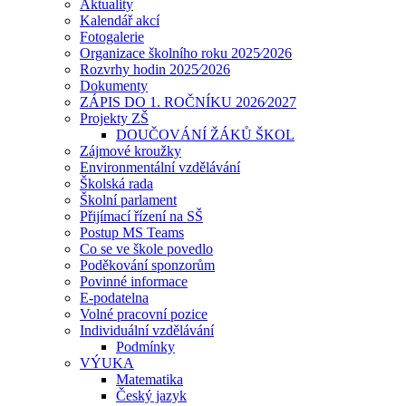
Aktuality
Kalendář akcí
Fotogalerie
Organizace školního roku 2025⁄2026
Rozvrhy hodin 2025⁄2026
Dokumenty
ZÁPIS DO 1. ROČNÍKU 2026⁄2027
Projekty ZŠ
DOUČOVÁNÍ ŽÁKŮ ŠKOL
Zájmové kroužky
Environmentální vzdělávání
Školská rada
Školní parlament
Přijímací řízení na SŠ
Postup MS Teams
Co se ve škole povedlo
Poděkování sponzorům
Povinné informace
E-podatelna
Volné pracovní pozice
Individuální vzdělávání
Podmínky
VÝUKA
Matematika
Český jazyk