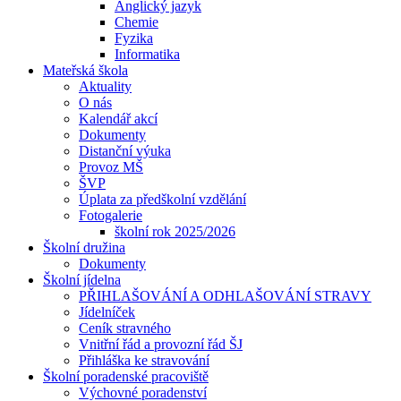
Anglický jazyk
Chemie
Fyzika
Informatika
Mateřská škola
Aktuality
O nás
Kalendář akcí
Dokumenty
Distanční výuka
Provoz MŠ
ŠVP
Úplata za předškolní vzdělání
Fotogalerie
školní rok 2025/2026
Školní družina
Dokumenty
Školní jídelna
PŘIHLAŠOVÁNÍ A ODHLAŠOVÁNÍ STRAVY
Jídelníček
Ceník stravného
Vnitřní řád a provozní řád ŠJ
Přihláška ke stravování
Školní poradenské pracoviště
Výchovné poradenství