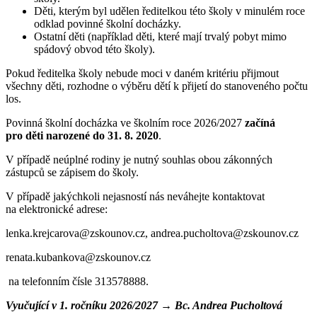
Děti, kterým byl udělen ředitelkou této školy v minulém roce
odklad povinné školní docházky.
Ostatní děti (například děti, které mají trvalý pobyt mimo
spádový obvod této školy).
Pokud ředitelka školy nebude moci v daném kritériu přijmout
všechny děti, rozhodne o výběru dětí k přijetí do stanoveného počtu
los.
Povinná školní docházka ve školním roce 2026/2027
začíná
pro děti narozené do 31. 8. 2020
.
V případě neúplné rodiny je nutný souhlas obou zákonných
zástupců se zápisem do školy.
V případě jakýchkoli nejasností nás neváhejte kontaktovat
na elektronické adrese:
lenka.krejcarova@zskounov.cz, andrea.pucholtova@zskounov.cz
renata.kubankova@zskounov.cz
na telefonním čísle 313578888.
Vyučující v 1. ročníku 2026/2027 → Bc. Andrea Pucholtová