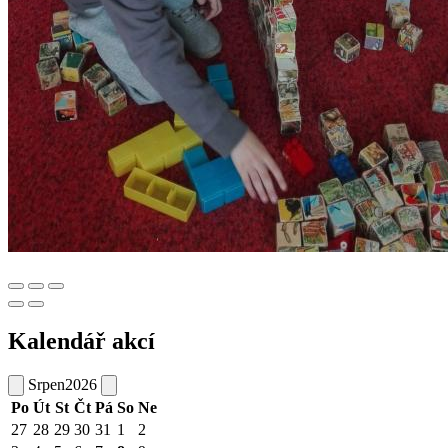
Kalendář akcí
Srpen
2026
Po
Út
St
Čt
Pá
So
Ne
27
28
29
30
31
1
2