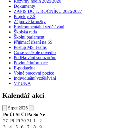
Rozvrhy hodin 2025⁄2026
Dokumenty
ZÁPIS DO 1. ROČNÍKU 2026⁄2027
Projekty ZŠ
Zájmové kroužky
Environmentální vzdělávání
Školská rada
Školní parlament
Přijímací řízení na SŠ
Postup MS Teams
Co se ve škole povedlo
Poděkování sponzorům
Povinné informace
E-podatelna
Volné pracovní pozice
Individuální vzdělávání
VÝUKA
Kalendář akcí
Srpen
2026
Po
Út
St
Čt
Pá
So
Ne
27
28
29
30
31
1
2
3
4
5
6
7
8
9