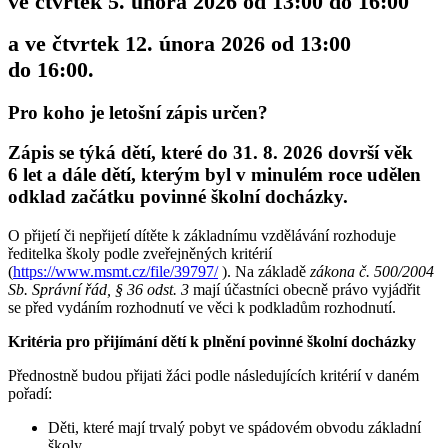
ve čtvrtek 5. února 2026 od 13:00 do 16:00
a ve čtvrtek 12. února 2026 od 13:00
do 16:00.
Pro koho je letošní zápis určen?
Zápis se týká dětí, které do 31. 8. 2026 dovrší věk
6 let a dále dětí, kterým byl v minulém roce udělen
odklad začátku povinné školní docházky.
O přijetí či nepřijetí dítěte k základnímu vzdělávání rozhoduje
ředitelka školy podle zveřejněných kritérií
(
https://www.msmt.cz/file/39797/
). Na základě
zákona č. 500/2004
Sb. Správní řád, § 36 odst. 3
mají účastníci obecně právo vyjádřit
se před vydáním rozhodnutí ve věci k podkladům rozhodnutí.
Kritéria pro přijímání dětí k plnění povinné školní docházky
Přednostně budou přijati žáci podle následujících kritérií v daném
pořadí:
Děti, které mají trvalý pobyt ve spádovém obvodu základní
školy.