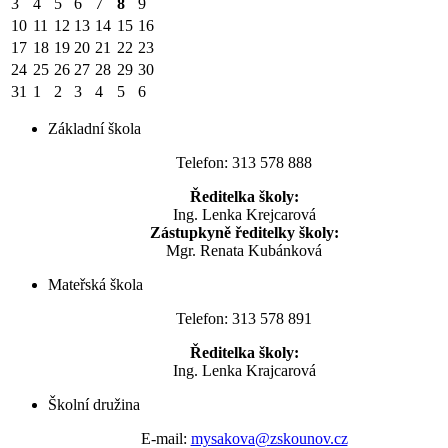
3
4
5
6
7
8
9
10
11
12
13
14
15
16
17
18
19
20
21
22
23
24
25
26
27
28
29
30
31
1
2
3
4
5
6
Základní škola
Telefon: 313 578 888
Ředitelka školy:
Ing. Lenka Krejcarová
Zástupkyně ředitelky školy:
Mgr. Renata Kubánková
Mateřská škola
Telefon: 313 578 891
Ředitelka školy:
Ing. Lenka Krajcarová
Školní družina
E-mail:
mysakova@zskounov.cz