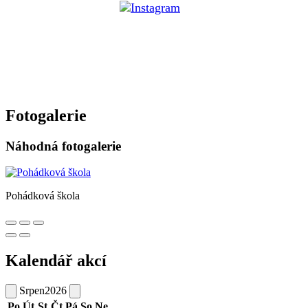
Fotogalerie
Náhodná fotogalerie
Pohádková škola
Kalendář akcí
Srpen
2026
Po
Út
St
Čt
Pá
So
Ne