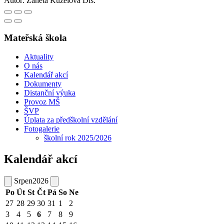
Autor:
Žaneta Kuželová Dis.
Mateřská škola
Aktuality
O nás
Kalendář akcí
Dokumenty
Distanční výuka
Provoz MŠ
ŠVP
Úplata za předškolní vzdělání
Fotogalerie
školní rok 2025/2026
Kalendář akcí
Srpen
2026
Po
Út
St
Čt
Pá
So
Ne
27
28
29
30
31
1
2
3
4
5
6
7
8
9