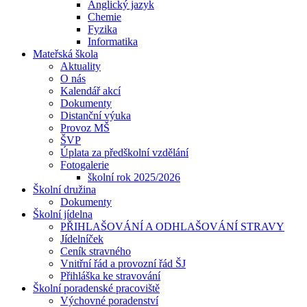
Anglický jazyk
Chemie
Fyzika
Informatika
Mateřská škola
Aktuality
O nás
Kalendář akcí
Dokumenty
Distanční výuka
Provoz MŠ
ŠVP
Úplata za předškolní vzdělání
Fotogalerie
školní rok 2025/2026
Školní družina
Dokumenty
Školní jídelna
PŘIHLAŠOVÁNÍ A ODHLAŠOVÁNÍ STRAVY
Jídelníček
Ceník stravného
Vnitřní řád a provozní řád ŠJ
Přihláška ke stravování
Školní poradenské pracoviště
Výchovné poradenství