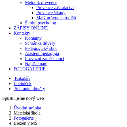
Metodik prevence
Prevence záškoláctví
Prevence šikany
Malý průvodce rodičů
Školní psycholog
ZÁPISY ONLINE
Kontakty
Kontakty
Schránka důvěry
Pedagogický sbor
Asistenti pedagoga
Provozní zaměstnanci
Napište nám
FOTOGALERIE
Bakaláři
Jídelníček
Schránka důvěry
Spustili jsme nový web
Úvodní stránka
Mateřská škola
Fotogalerie
Březen v MŠ