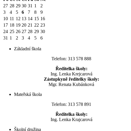
27
28
29
30
31
1
2
3
4
5
6
7
8
9
10
11
12
13
14
15
16
17
18
19
20
21
22
23
24
25
26
27
28
29
30
31
1
2
3
4
5
6
Základní škola
Telefon: 313 578 888
Ředitelka školy:
Ing. Lenka Krejcarová
Zástupkyně ředitelky školy:
Mgr. Renata Kubánková
Mateřská škola
Telefon: 313 578 891
Ředitelka školy:
Ing. Lenka Krajcarová
Školní družina