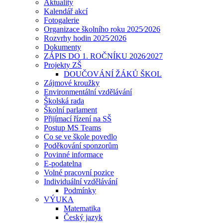
Aktuality
Kalendář akcí
Fotogalerie
Organizace školního roku 2025⁄2026
Rozvrhy hodin 2025⁄2026
Dokumenty
ZÁPIS DO 1. ROČNÍKU 2026⁄2027
Projekty ZŠ
DOUČOVÁNÍ ŽÁKŮ ŠKOL
Zájmové kroužky
Environmentální vzdělávání
Školská rada
Školní parlament
Přijímací řízení na SŠ
Postup MS Teams
Co se ve škole povedlo
Poděkování sponzorům
Povinné informace
E-podatelna
Volné pracovní pozice
Individuální vzdělávání
Podmínky
VÝUKA
Matematika
Český jazyk